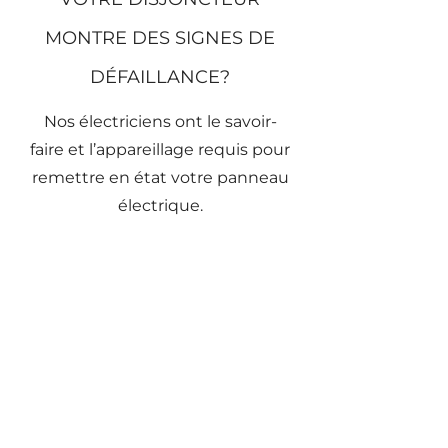
selon la capacité requise par
procédures adéquats, vous
vos usages.
pourriez vous blesser ou créer
MONTRE DES SIGNES DE
un danger pour votre
DÉFAILLANCE?
bâtiment. Confiez plutôt le
diagnostic et le remplacement
Nos électriciens ont le savoir-
à un professionnel qualifié.
faire et l’appareillage requis pour
remettre en état votre panneau
électrique.
Appelez nos spécialistes
INFORMATION